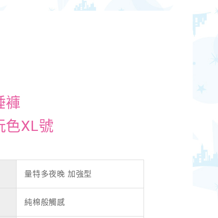
睡褲
玩色XL號
量特多夜晚 加強型
純棉般觸感