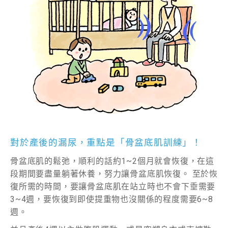
對於產後的漏尿，重點是「骨盆底肌訓練」！
骨盆底肌的鬆弛，順利的話約1~2個月就會恢復，在這
段期間要盡量躺著休養，努力讓骨盆底肌恢復。 至於恢
復所需的時間，要讓骨盆底肌在站立時也不會下垂需要
3~4週，要恢復到即使提重物也沒關係的程度需要6~8
週。