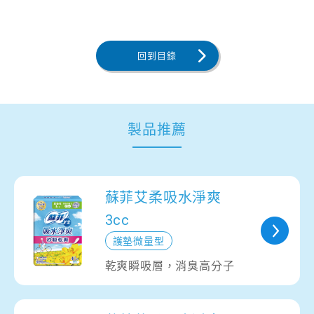
回到目錄
製品推薦
蘇菲艾柔吸水淨爽
3cc
護墊微量型
乾爽瞬吸層，消臭高分子