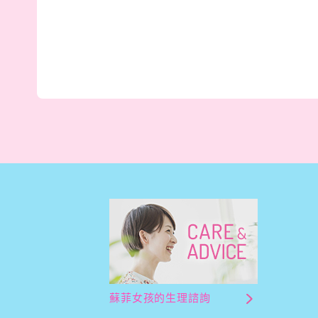
蘇菲女孩的生理諮詢