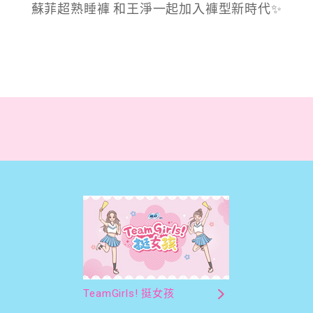
蘇菲超熟睡褲 和王淨一起加入褲型新時代✨
TeamGirls! 挺女孩