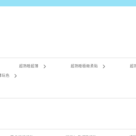
超熟睡超薄
超熟睡極緻柔貼
超
薄玩色