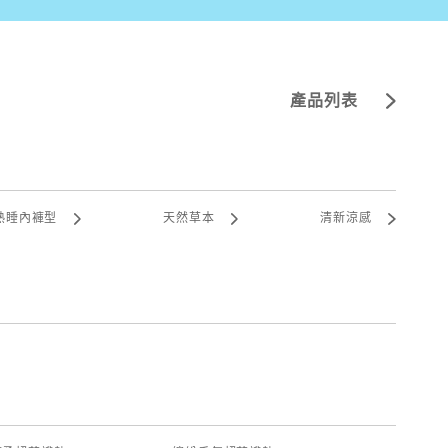
產品列表
熟睡內褲型
天然草本
清新涼感