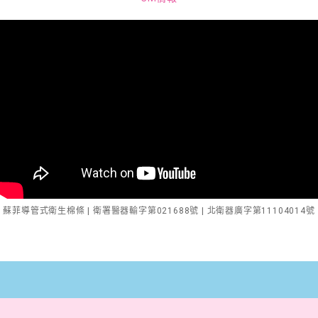
蘇菲導管式衛生棉條 | 衛署醫器輸字第021688號 | 北衛器廣字第11104014號