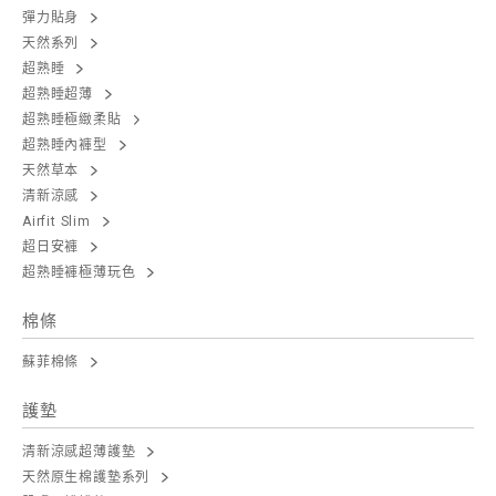
彈力貼身
天然系列
超熟睡
超熟睡超薄
超熟睡極緻柔貼
超熟睡內褲型
天然草本
清新涼感
Airfit Slim
超日安褲
超熟睡褲極薄玩色
棉條
蘇菲棉條
護墊
清新涼感超薄護墊
天然原生棉護墊系列