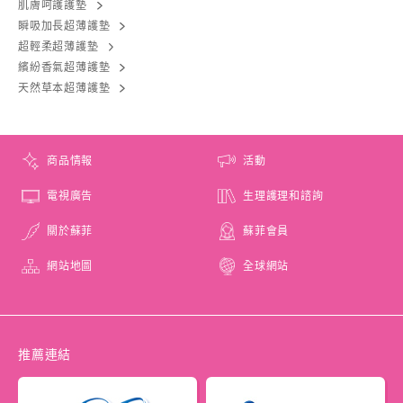
肌膚呵護護墊
瞬吸加長超薄護墊
超輕柔超薄護墊
繽紛香氣超薄護墊
天然草本超薄護墊
商品情報
活動
電視廣告
生理護理和諮詢
關於蘇菲
蘇菲會員
網站地圖
全球網站
推薦連結