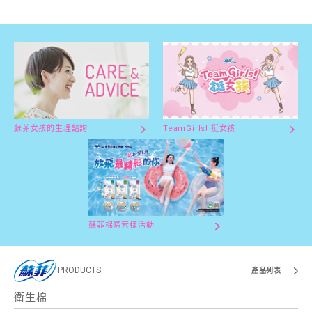
蘇菲女孩的生理諮詢
TeamGirls! 挺女孩
蘇菲棉條索樣活動
PRODUCTS
產品列表
衛生棉