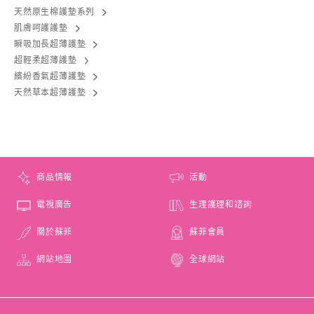
天然原生棉護墊系列
肌膚呵護護墊
瞬吸加長超薄護墊
超輕柔超薄護墊
繽紛香氣超薄護墊
天然草本超薄護墊
商品情報
活動
電視廣告
生理護理和諮詢
關於蘇菲
蘇菲會員
網站地圖
全球網站