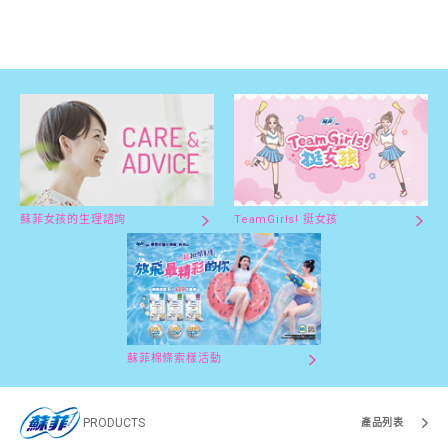
蘇菲女孩的生理諮詢
TeamGirls! 挺女孩
蘇菲棉條索樣活動
PRODUCTS
產品列表