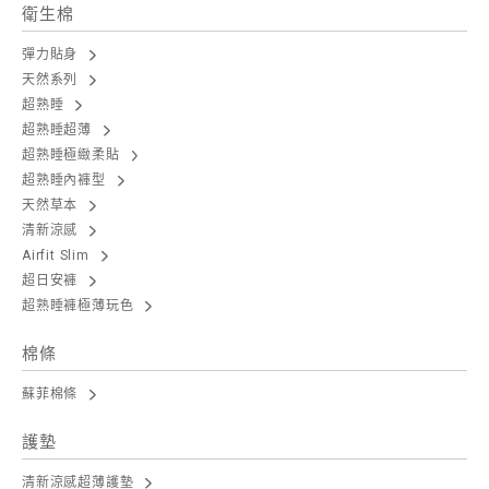
衛生棉
彈力貼身
天然系列
超熟睡
超熟睡超薄
超熟睡極緻柔貼
超熟睡內褲型
天然草本
清新涼感
Airfit Slim
超日安褲
超熟睡褲極薄玩色
棉條
蘇菲棉條
護墊
清新涼感超薄護墊