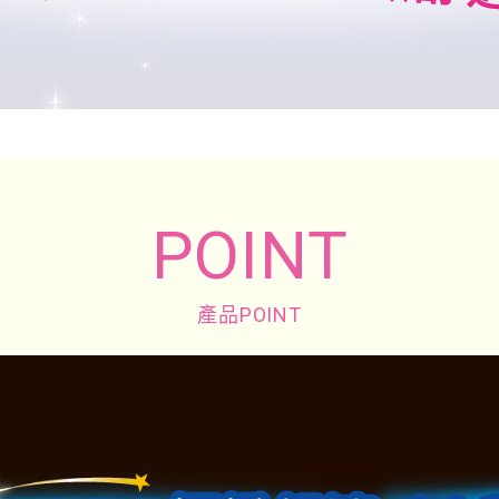
POINT
產品POINT