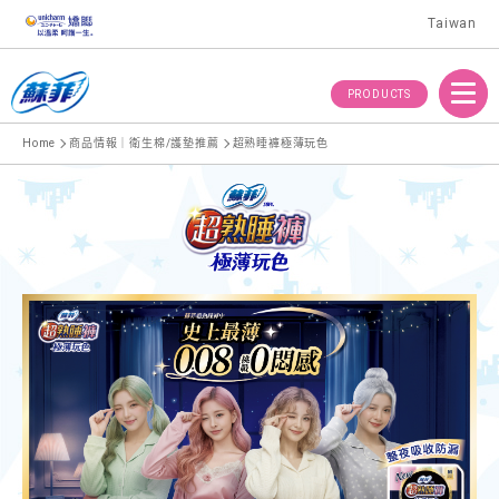
Taiwan
Menu
PRODUCTS
Home
商品情報｜衛生棉/護墊推薦
超熟睡褲極薄玩色