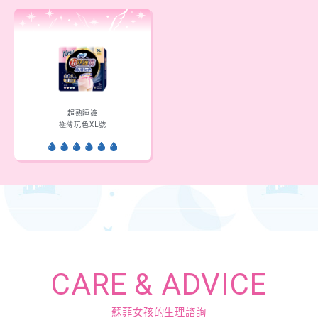
超熟睡褲
極薄玩色XL號
CARE & ADVICE
蘇菲女孩的生理諮詢