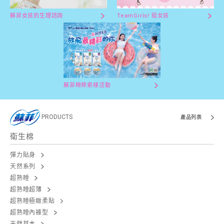
蘇菲女孩的生理諮詢
TeamGirls! 挺女孩
蘇菲棉條索樣活動
PRODUCTS
產品列表
衛生棉
彈力貼身
天然系列
超熟睡
超熟睡超薄
超熟睡極緻柔貼
超熟睡內褲型
天然草本