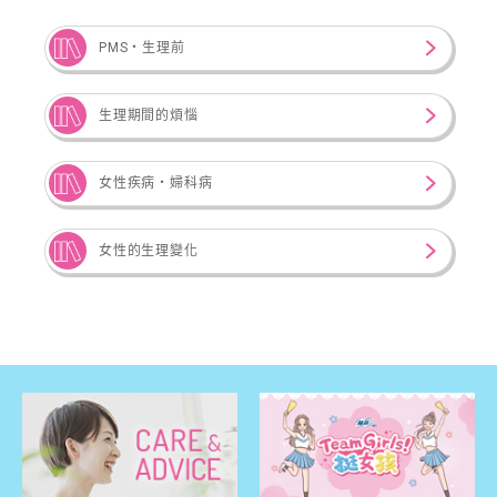
PMS・生理前
生理期間的煩惱
女性疾病‧婦科病
女性的生理變化