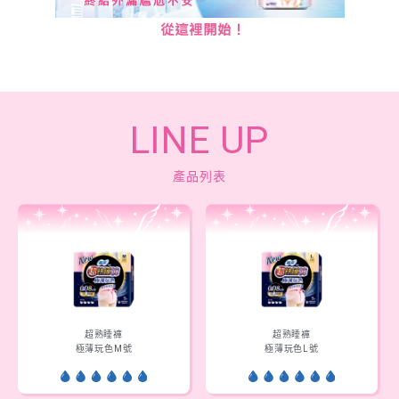
LINE UP
產品列表
超熟睡褲
超熟睡褲
極薄玩色M號
極薄玩色L號