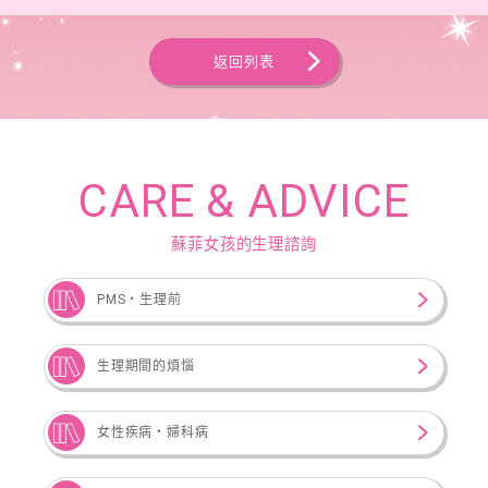
返回列表
CARE & ADVICE
蘇菲女孩的生理諮詢
PMS・生理前
生理期間的煩惱
女性疾病‧婦科病