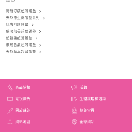
護墊
清新涼感超薄護墊
天然原生棉護墊系列
肌膚呵護護墊
瞬吸加長超薄護墊
超輕柔超薄護墊
繽紛香氣超薄護墊
天然草本超薄護墊
商品情報
活動
電視廣告
生理護理和諮詢
關於蘇菲
蘇菲會員
網站地圖
全球網站