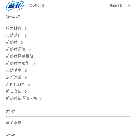
PRODUCTS
產品列表
衛生棉
彈力貼身
天然系列
超熟睡
超熟睡超薄
超熟睡極緻柔貼
超熟睡內褲型
天然草本
清新涼感
Airfit Slim
超日安褲
超熟睡褲極薄玩色
棉條
蘇菲棉條