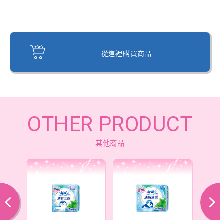
從這裡購買商品
OTHER PRODUCT
其他商品
往後
下一步