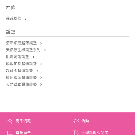
棉條
蘇菲棉條
護墊
清新涼感超薄護墊
天然原生棉護墊系列
肌膚呵護護墊
瞬吸加長超薄護墊
超輕柔超薄護墊
繽紛香氣超薄護墊
天然草本超薄護墊
商品情報
活動
電視廣告
生理護理和諮詢