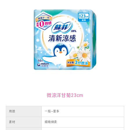
微涼洋甘菊23cm
用途
一般~量多
素材
細緻綿柔