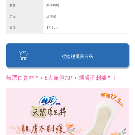
素材
柔滑膚觸
厚度
超薄型
長度
17.5cm
從這裡購買商品
※
★
無漂白素材
，6大無添加*，親膚不刺癢
！