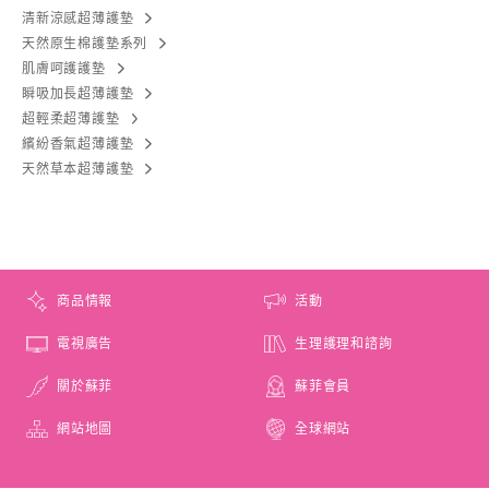
清新涼感超薄護墊
天然原生棉護墊系列
肌膚呵護護墊
瞬吸加長超薄護墊
超輕柔超薄護墊
繽紛香氣超薄護墊
天然草本超薄護墊
商品情報
活動
電視廣告
生理護理和諮詢
關於蘇菲
蘇菲會員
網站地圖
全球網站