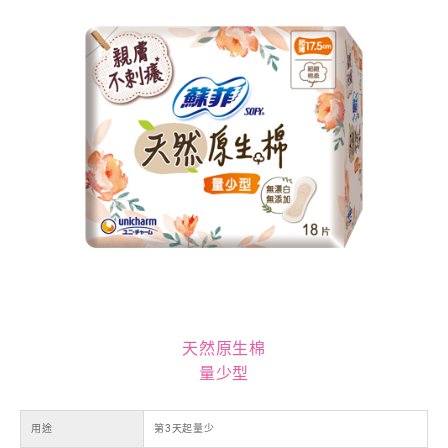
天然原生棉
量少型
用途
第3天起量少