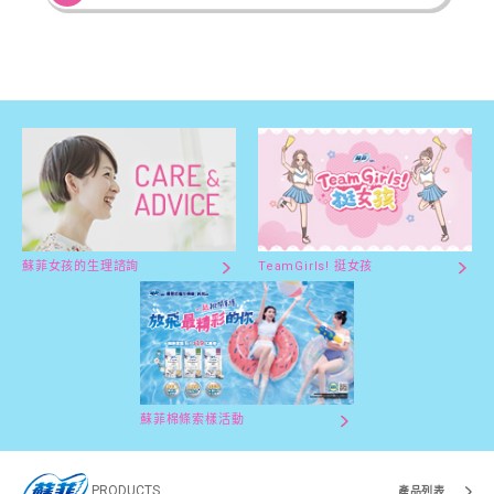
蘇菲女孩的生理諮詢
TeamGirls! 挺女孩
蘇菲棉條索樣活動
PRODUCTS
產品列表