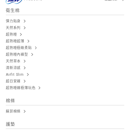
衛生棉
彈力貼身
天然系列
超熟睡
超熟睡超薄
超熟睡極緻柔貼
超熟睡內褲型
天然草本
清新涼感
Airfit Slim
超日安褲
超熟睡褲極薄玩色
棉條
蘇菲棉條
護墊