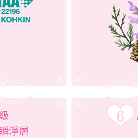
級
瞬淨層