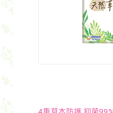
4重草本防護 抑菌99%