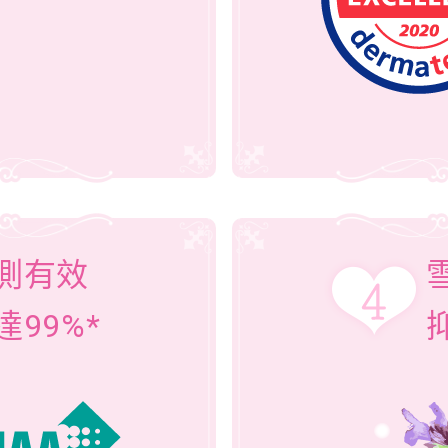
測有效
達99%*