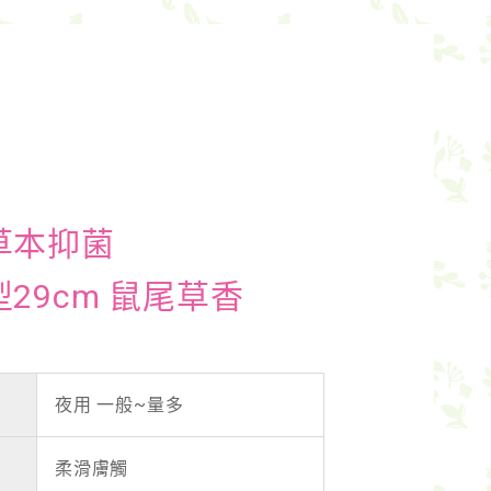
草本抑菌
29cm 鼠尾草香
夜用 一般~量多
柔滑膚觸