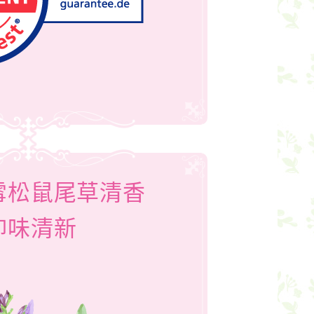
雪松鼠尾草清香
抑味清新