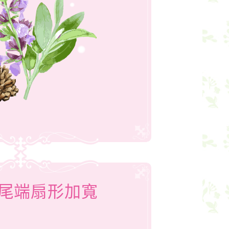
尾端扇形加寬