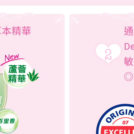
草本精華
通
D
敏
◎