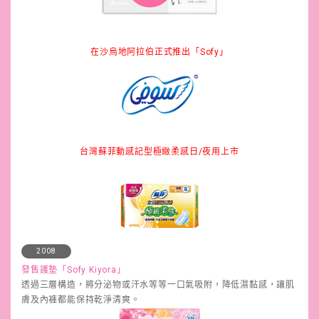
在沙烏地阿拉伯正式推出「Sofy」
台灣蘇菲動感記型極緻柔感日/夜用上市
2008
發售護墊「Sofy Kiyora」
透過三層構造，將分泌物或汗水等等一口氣吸附，降低濕黏感，讓肌
膚及內褲都能保持乾淨清爽。