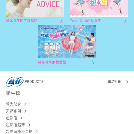
蘇菲女孩的生理諮詢
TeamGirls! 挺女孩
蘇菲棉條索樣活動
PRODUCTS
產品列表
衛生棉
彈力貼身
天然系列
超熟睡
超熟睡超薄
超熟睡極緻柔貼