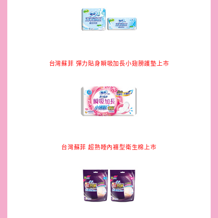
台灣蘇菲 彈力貼身瞬吸加長小翅膀護墊上市
台灣蘇菲 超熟睡內褲型衛生棉上市