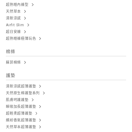
超熟睡內褲型
天然草本
清新涼感
Airfit Slim
超日安褲
超熟睡褲極薄玩色
棉條
蘇菲棉條
護墊
清新涼感超薄護墊
天然原生棉護墊系列
肌膚呵護護墊
瞬吸加長超薄護墊
超輕柔超薄護墊
繽紛香氣超薄護墊
天然草本超薄護墊