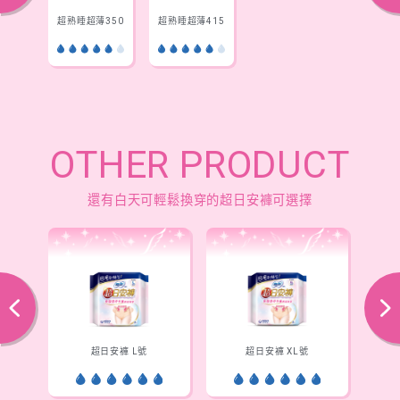
超熟睡超薄350
超熟睡超薄415
OTHER PRODUCT
還有白天可輕鬆換穿的超日安褲可選擇
往後
下一步
超日安褲 L號
超日安褲 XL號