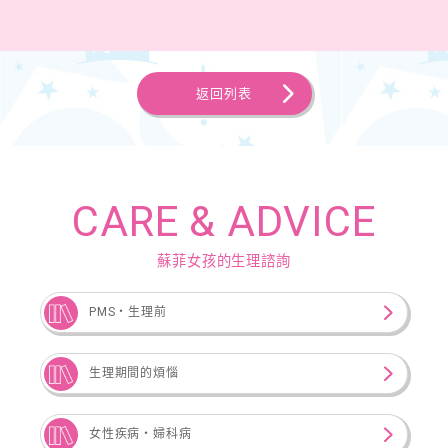
返回列表
CARE & ADVICE
蘇菲女孩的生理諮詢
PMS・生理前
生理期間的煩惱
女性疾病‧婦科病