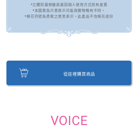
*立體防漏側邊高度因個人使用方式而有差異
*本圖案為示意表示可能與實物略有不同。
*棉花符號為柔軟之意思表示，此產品不含棉花成份
從這裡購買商品
VOICE