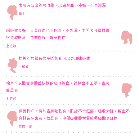
表層有凸出的吸收體可以讓經血不外擴、不易滲漏
學生
瞬吸效果好，大量經血也不回滲、不外漏，中間吸收體材質
很柔軟貼身，包覆性好，舒適性佳
上班族
棉片的棉體有很多透氣孔可以更加速吸收
上班族
棉片可以貼合身體並快速的吸收經血，讓經血不回滲，表層
較乾爽
上班族
透氣性好，棉片表層較乾爽，肌膚不會紅癢，吸收力好，經血不
會殘留在表層，很乾爽，中間吸收體材質較柔細貼身舒適
家庭主婦