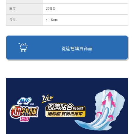
厚度
超薄型
長度
41.5cm
從這裡購買商品