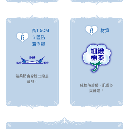
高1.5CM
材質
立體防
漏側邊
輕柔貼合身體曲線無
縫隙。
純棉般膚觸，肌膚乾
爽舒適！