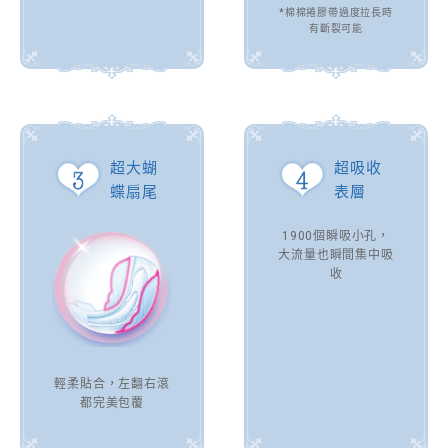
*棉棉捲膠帶過度拉長時
有斷裂可能
超大蝴
超吸收
蝶扇尾
表層
1900個瞬吸小孔，
大流量也瞬間集中吸
收
輕柔貼合，左翻右滾
都完美包覆