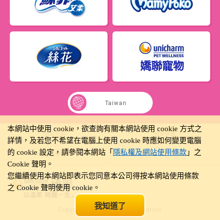
Taiwan
本網站中使用 cookie，欲查詢有關本網站使用 cookie 方式之
網站地圖
個資保護
詳情，及若您不希望在電腦上使用 cookie 時應如何變更電腦
的 cookie 設定，請參閱本網站「
隱私權及網站使用條款
」之
使用規範
Cookie 聲明。
您繼續使用本網站即表示您同意本公司得按本網站使用條款
之 Cookie 聲明使用 cookie。
我知道了
Copyright© Unicharm Corporation