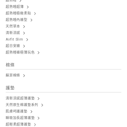
超熟睡
超熟睡超薄
超熟睡極緻柔貼
超熟睡內褲型
天然草本
清新涼感
Airfit Slim
超日安褲
超熟睡褲極薄玩色
棉條
蘇菲棉條
護墊
清新涼感超薄護墊
天然原生棉護墊系列
肌膚呵護護墊
瞬吸加長超薄護墊
超輕柔超薄護墊