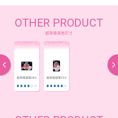
OTHER PRODUCT
超熟睡其他尺寸
往後
下一步
超熟睡超薄280
超熟睡超薄350