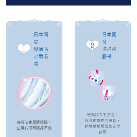
日本開
日本開
發
發
股溝貼
棉棉捲
合瞬吸
膠帶
體
輕鬆好丟不彈開：
棉片前端向內捲起，
持續貼合股溝縫隙，
將棉棉捲膠帶固定於
左轉右滾都翻身不漏
背膠