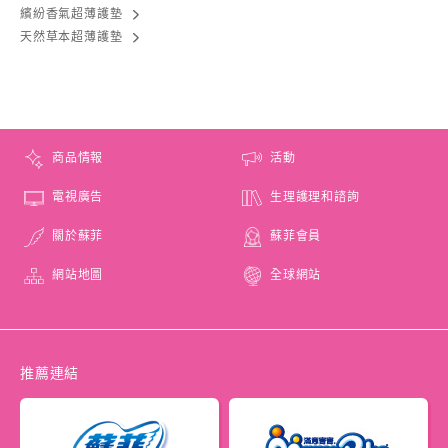
繽紛香氣超薄護墊
天然草本超薄護墊
商品情報
活動
電視廣告
生理護理和諮詢
關於蘇菲
蘇菲會員
網站地圖
全球網站
推薦連結