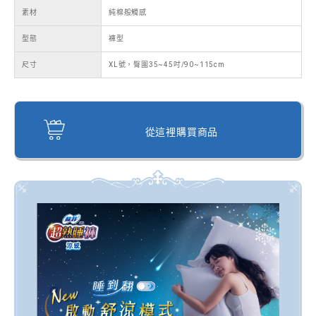
素材
純棉般觸感
型態
褲型
尺寸
XL號，臀圍35~45吋/90~115cm
從這裡購買商品