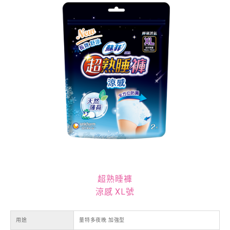
超熟睡褲
涼感 XL號
用途
量特多夜晚 加強型